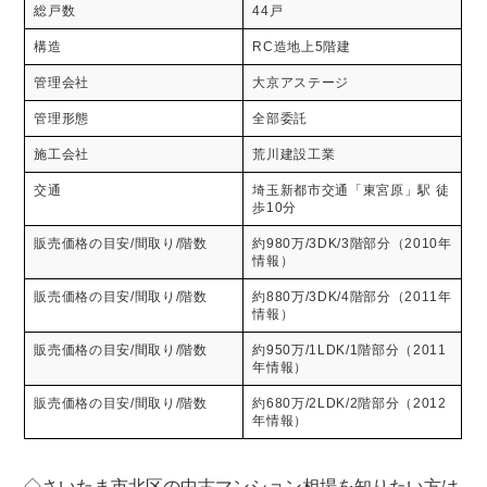
総戸数
44戸
構造
RC造地上5階建
管理会社
大京アステージ
管理形態
全部委託
施工会社
荒川建設工業
交通
埼玉新都市交通「東宮原」駅 徒
歩10分
販売価格の目安/間取り/階数
約980万/3DK/3階部分（2010年
情報）
販売価格の目安/間取り/階数
約880万/3DK/4階部分（2011年
情報）
販売価格の目安/間取り/階数
約950万/1LDK/1階部分（2011
年情報）
販売価格の目安/間取り/階数
約680万/2LDK/2階部分（2012
年情報）
◇さいたま市北区の中古マンション相場を知りたい方は