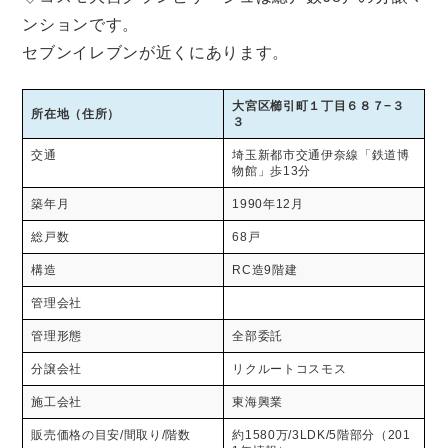
ンションです。
セブンイレブンが近くにあります。
大宮区櫛引町１丁目６８７−３
所在地（住所）
３
交通
埼玉新都市交通伊奈線「鉄道博
物館」歩13分
築年月
1990年12月
総戸数
68戸
構造
RC造9階建
管理会社
管理形態
全部委託
分譲会社
リクルートコスモス
施工会社
東海興業
販売価格の目安/間取り/階数
約1580万/3LDK/5階部分（201