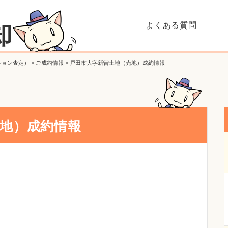
よくある質問
却
ション査定）
>
ご成約情報
>
戸田市大字新曽土地（売地）成約情報
地）成約情報