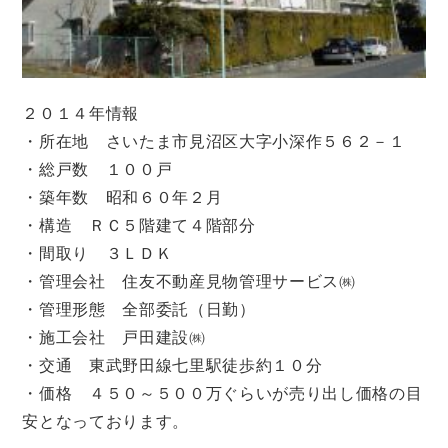
２０１４年情報
・所在地 さいたま市見沼区大字小深作５６２－１
・総戸数 １００戸
・築年数 昭和６０年２月
・構造 ＲＣ５階建て４階部分
・間取り ３ＬＤＫ
・管理会社 住友不動産見物管理サービス㈱
・管理形態 全部委託（日勤）
・施工会社 戸田建設㈱
・交通 東武野田線七里駅徒歩約１０分
・価格 ４５０～５００万ぐらいが売り出し価格の目
安となっております。