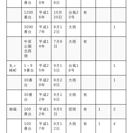
番台
0年
8日
1200
平成1
10月
台風2
有
番台
6年
20日
3号
3000
平成1
8月1
大雨
1
番台
7年
2日
中原
平成1
7月9
大雨
有
公園
4年
日
北西
側
丸ヶ
1～9
平成2
9月1
台風1
1
崎町
9番台
5年
5日
8号
30番
平成2
8月2
大雨
1
台
0年
8日
30番
平成2
9月1
大雨
有
台
2年
6日
御蔵
100
平成1
8月5
雷雨
有
1
2
番台
2年
日
100
平成1
8月1
大雨
有
1
4
番台
7年
2日