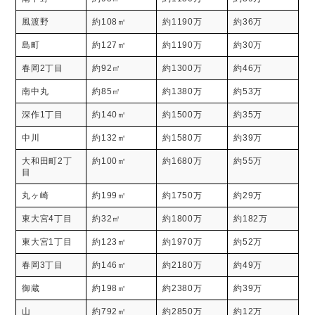
風渡野
約108㎡
約1190万
約36万
島町
約127㎡
約1190万
約30万
春岡2丁目
約92㎡
約1300万
約46万
南中丸
約85㎡
約1380万
約53万
深作1丁目
約140㎡
約1500万
約35万
中川
約132㎡
約1580万
約39万
大和田町2丁
約100㎡
約1680万
約55万
目
丸ヶ崎
約199㎡
約1750万
約29万
東大宮4丁目
約32㎡
約1800万
約182万
東大宮1丁目
約123㎡
約1970万
約52万
春岡3丁目
約146㎡
約2180万
約49万
御蔵
約198㎡
約2380万
約39万
山
約792㎡
約2850万
約12万