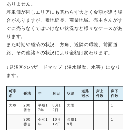
ありません。
坪単価が同じエリアにも関わらず大きく金額が違う場
合がありますが、敷地延長、商業地域、売主さんがす
ぐに売らなくてはいけない状況など様々なケースがあ
ります。
また時期や経済の状況、方角、近隣の環境、前面道
路、その他諸々の状況により金額は変わります。
↓見沼区のハザードマップ（浸水履歴、水害）になり
ます。
町字
道路
床上
床下
番地
年
月日
状況
名
冠水
件数
件数
大谷
200
平成1
8月1
大雨
1
番台
7年
2日
300
令和1
10月
台風1
1
番台
年
12日
9号