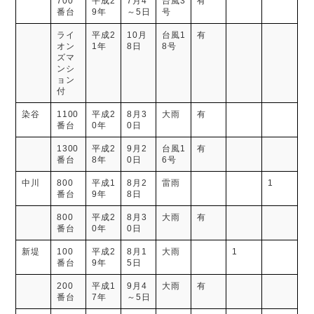
700
平成2
7月4
台風3
有
番台
9年
～5日
号
ライ
平成2
10月
台風1
有
オン
1年
8日
8号
ズマ
ンシ
ョン
付
染谷
1100
平成2
8月3
大雨
有
番台
0年
0日
1300
平成2
9月2
台風1
有
番台
8年
0日
6号
中川
800
平成1
8月2
雷雨
1
番台
9年
8日
800
平成2
8月3
大雨
有
番台
0年
0日
新堤
100
平成2
8月1
大雨
1
番台
9年
5日
200
平成1
9月4
大雨
有
番台
7年
～5日