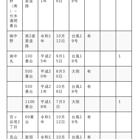
野
業道
1年
8日
8号
（南
路
）～
分水
通間
番台
南中
第2産
令和1
10月
台風1
有
野
業道
年
12日
9号
路
南中
100
平成2
9月1
台風1
1
丸
番台
5年
5日
8号
500
平成2
8月3
大雨
有
番台
0年
0日
500
平成2
10月
台風1
有
番台
1年
8日
8号
1100
平成1
7月3
大雨
1
番台
8年
日
宮ヶ
60番
令和1
10月
台風1
有
谷塔2
台
年
12日
9号
丁目
見山
新宿
令和1
10月
台風1
有