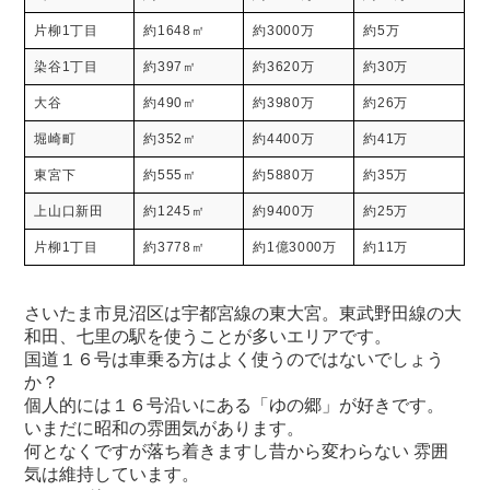
片柳1丁目
約1648㎡
約3000万
約5万
染谷1丁目
約397㎡
約3620万
約30万
大谷
約490㎡
約3980万
約26万
堀崎町
約352㎡
約4400万
約41万
東宮下
約555㎡
約5880万
約35万
上山口新田
約1245㎡
約9400万
約25万
片柳1丁目
約3778㎡
約1億3000万
約11万
さいたま市見沼区は宇都宮線の東大宮。東武野田線の大
和田、七里の駅を使うことが多いエリアです。
国道１６号は車乗る方はよく使うのではないでしょう
か？
個人的には１６号沿いにある「ゆの郷」が好きです。
いまだに昭和の雰囲気があります。
何となくですが落ち着きますし昔から変わらない 雰囲
気は維持しています。