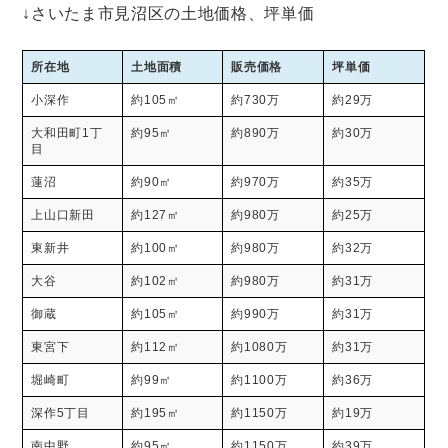
↓さいたま市見沼区の土地価格、坪単価
所在地
土地面積
販売価格
坪単価
小深作
約105㎡
約730万
約29万
大和田町1丁
約95㎡
約890万
約30万
目
蓮沼
約90㎡
約970万
約35万
上山口新田
約127㎡
約980万
約25万
東新井
約100㎡
約980万
約32万
大谷
約102㎡
約980万
約31万
御蔵
約105㎡
約990万
約31万
東宮下
約112㎡
約1080万
約31万
堀崎町
約99㎡
約1100万
約36万
深作5丁目
約195㎡
約1150万
約19万
南中野
約95㎡
約1150万
約39万